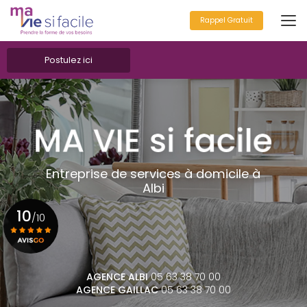
Aller
au
Rappel Gratuit
contenu
principal
Postulez ici
Entreprise de services à domicile à
Albi
10
/10
Voir le certificat
AGENCE ALBI
05 63 38 70 00
AGENCE GAILLAC
05 63 38 70 00