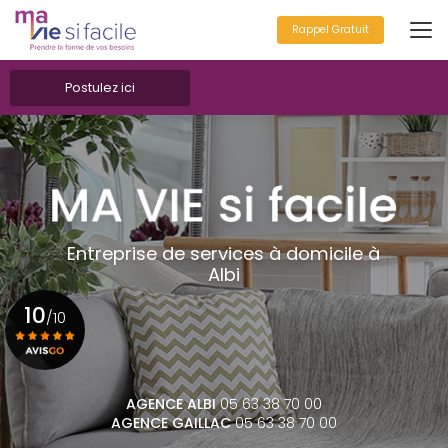
Aller
au
Rappel Gratuit
contenu
principal
Postulez ici
Entreprise de services à domicile à
Albi
10
/10
Voir le certificat
AGENCE ALBI
05 63 38 70 00
AGENCE GAILLAC
05 63 38 70 00