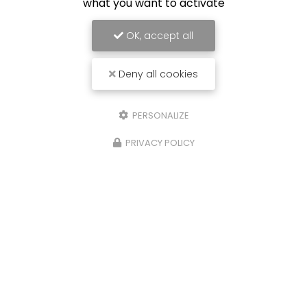
what you want to activate
OK, accept all
Deny all cookies
PERSONALIZE
PRIVACY POLICY
12/03/2024
5 bienfaits de l’aide à domicile po
une personne âgée
tien
L'aide à domicile pour les personnes âgée
offre une multitude d'avantages souvent s