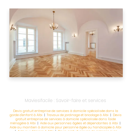
Maviesifacile : Savoir-faire et services
Devis gratuit entreprise de services à domicile spécialisée dans la
garde d'enfant à Albi
|
Travaux de jardinage et bricolage à Albi
|
Devis
gratuit entreprise de services à domicile spécialisée dans l'aide
ménagère à Albi
|
Aide aux personnes âgées et dépendantes à Albi
|
Aide au maintien à domicile pour personne âgée ou handicapée à Albi