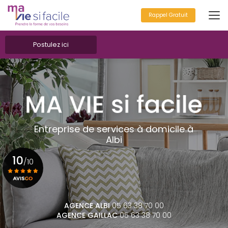
Aller
au
Rappel Gratuit
contenu
principal
Postulez ici
Entreprise de services à domicile à
Albi
10
/10
Voir le certificat
AGENCE ALBI
05 63 38 70 00
AGENCE GAILLAC
05 63 38 70 00