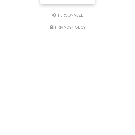
PERSONALIZE
PRIVACY POLICY
12/03/2024
5 bienfaits de l’aide à domicile pour
une personne âgée