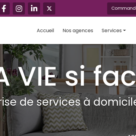
Navigation secondaire
Commandez
Accueil
Nos agences
Services
Aide au mainti
Ménage
Vitrerie
Grand ménag
Garde d'enfan
rise de services à domicile
Assistance te
Jardinage
Bricolage