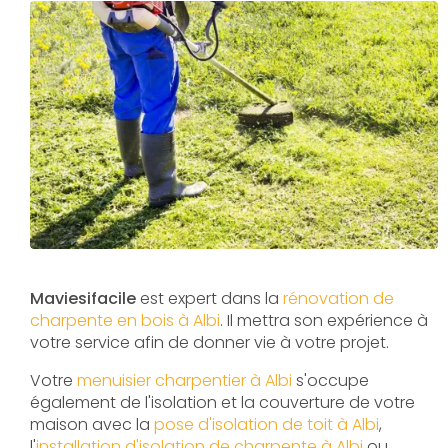
Maviesifacile
est expert dans la
rénovation de
charpente en bois à Albi
. Il mettra son expérience à
votre service afin de donner vie à votre projet.
Votre
menuisier charpentier à Albi
s'occupe
également de l'isolation et la couverture de votre
maison avec la
pose d'isolation de toit à Albi
,
l'
installation d'isolation de charpente à
Albi
ou