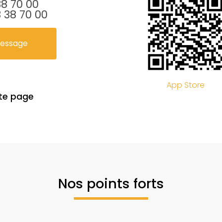
38 70 00
 38 70 00
message
App Store
te page
Nos points forts