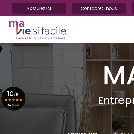
Aller
Postulez ici
Contactez-nous
au
contenu
Navigation principale
principal
10
/10
Entrep
Voir le certificat