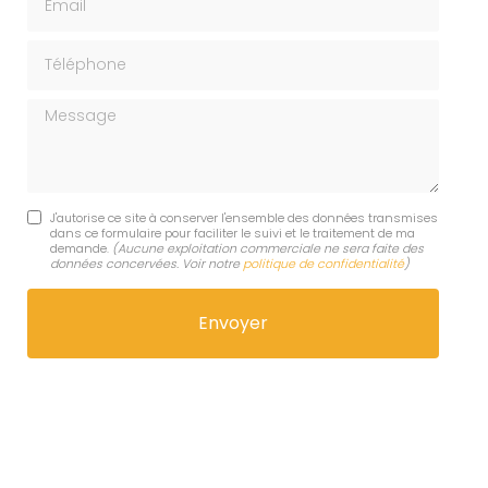
Téléphone
Message
J'autorise ce site à conserver l'ensemble des données transmises
dans ce formulaire pour faciliter le suivi et le traitement de ma
demande.
(Aucune exploitation commerciale ne sera faite des
données concervées. Voir notre
politique de confidentialité
)