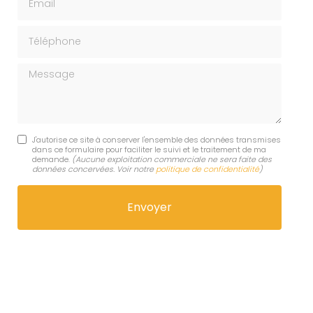
Téléphone
Message
J'autorise ce site à conserver l'ensemble des données transmises
dans ce formulaire pour faciliter le suivi et le traitement de ma
demande.
(Aucune exploitation commerciale ne sera faite des
données concervées. Voir notre
politique de confidentialité
)