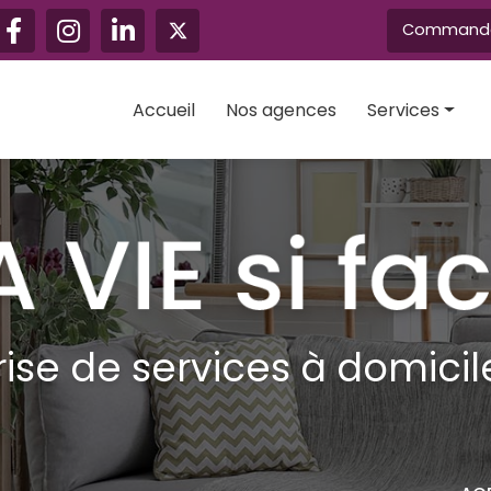
Navigation secondaire
Commandez
Accueil
Nos agences
Services
Aide au mainti
Ménage
Vitrerie
Grand ménag
Garde d'enfan
rise de services à domicile
Assistance te
Jardinage
Bricolage