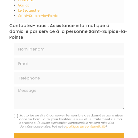
Carmaux
Gaillac
Le Sequestre
Saint-Sulpice-la-Pointe
Contactez-nous : Assistance informatique à
domicile par service à la personne Saint-Sulpice-la-
Pointe
Nom Prénom
Email
Téléphone
Message
J'autorise ce site à conserver l'ensemble des données transmises
dans ce formulaire pour faciliter le suivi et le traitement de ma
demande.
(Aucune exploitation commerciale ne sera faite des
données concervées. Voir notre
politique de confidentialité
)