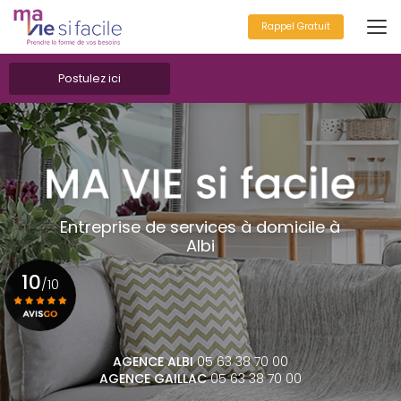
Aller
au
Rappel Gratuit
contenu
principal
Postulez ici
Entreprise de services à domicile à
Albi
10
/10
Voir le certificat
AGENCE ALBI
05 63 38 70 00
AGENCE GAILLAC
05 63 38 70 00