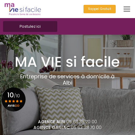
Aller
au
Rappel Gratuit
contenu
principal
Postulez ici
Entreprise de services à domicile à
Albi
10
/10
Voir le certificat
AGENCE ALBI
05 63 38 70 00
AGENCE GAILLAC
05 63 38 70 00