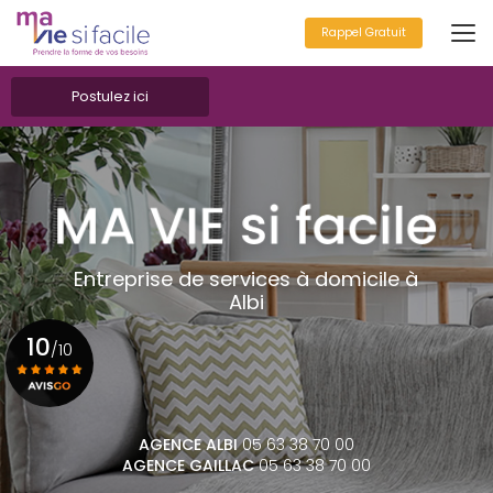
Aller
au
Rappel Gratuit
contenu
principal
Postulez ici
Entreprise de services à domicile à
Albi
10
/10
Voir le certificat
AGENCE ALBI
05 63 38 70 00
AGENCE GAILLAC
05 63 38 70 00