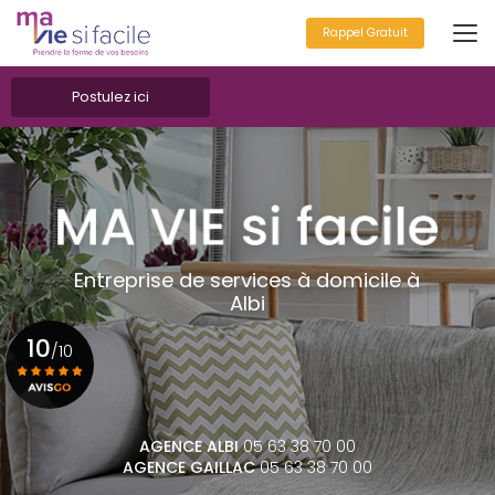
Aller
au
Rappel Gratuit
contenu
principal
Postulez ici
Entreprise de services à domicile à
Albi
10
/10
Voir le certificat
AGENCE ALBI
05 63 38 70 00
AGENCE GAILLAC
05 63 38 70 00