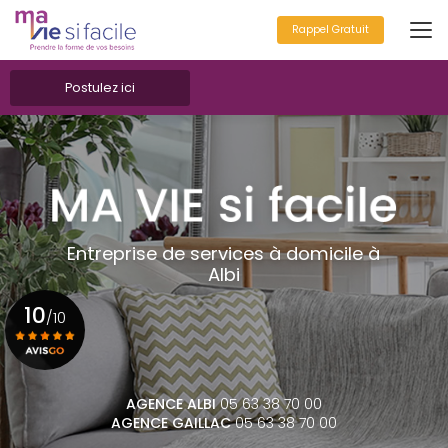
Aller
au
Rappel Gratuit
contenu
principal
Postulez ici
Entreprise de services à domicile à
Albi
10
/10
Voir le certificat
AGENCE ALBI
05 63 38 70 00
AGENCE GAILLAC
05 63 38 70 00