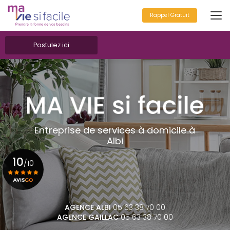
Aller
au
Rappel Gratuit
contenu
principal
Postulez ici
Entreprise de services à domicile à
Albi
10
/10
Voir le certificat
AGENCE ALBI
05 63 38 70 00
AGENCE GAILLAC
05 63 38 70 00