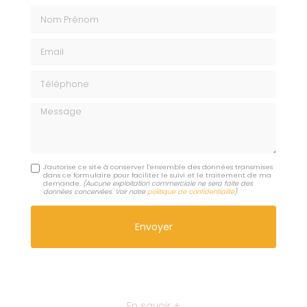
Nom Prénom
Email
Téléphone
Message
J'autorise ce site à conserver l'ensemble des données transmises
dans ce formulaire pour faciliter le suivi et le traitement de ma
demande.
(Aucune exploitation commerciale ne sera faite des
données concervées. Voir notre
politique de confidentialité
)
En savoir +