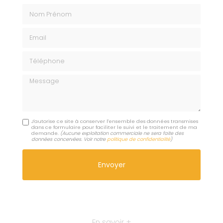
Nom Prénom
Email
Téléphone
Message
J'autorise ce site à conserver l'ensemble des données transmises
dans ce formulaire pour faciliter le suivi et le traitement de ma
demande.
(Aucune exploitation commerciale ne sera faite des
données concervées. Voir notre
politique de confidentialité
)
En savoir +