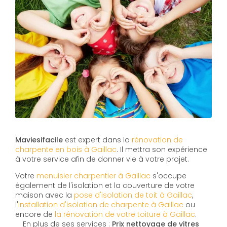
Maviesifacile
est expert dans la
rénovation de
charpente en bois à Gaillac
. Il mettra son expérience
à votre service afin de donner vie à votre projet.
Votre
menuisier charpentier à Gaillac
s'occupe
également de l'isolation et la couverture de votre
maison avec la
pose d'isolation de toit à Gaillac
,
l'
installation d'isolation de charpente à
Gaillac
ou
encore de
la rénovation de votre toiture à Gaillac
.
En plus de ses services :
Prix nettoyage de vitres