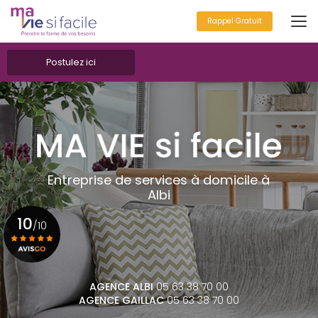
Aller
au
Rappel Gratuit
contenu
principal
Postulez ici
Entreprise de services à domicile à
Albi
10
/10
Voir le certificat
AGENCE ALBI
05 63 38 70 00
AGENCE GAILLAC
05 63 38 70 00