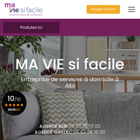
Aller
au
Rappel Gratuit
contenu
principal
Postulez ici
Entreprise de services à domicile à
Albi
10
/10
Voir le certificat
AGENCE ALBI
05 63 38 70 00
AGENCE GAILLAC
05 63 38 70 00