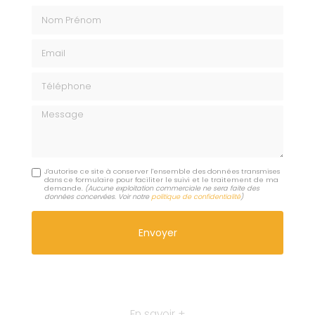
Nom Prénom
Email
Téléphone
Message
J'autorise ce site à conserver l'ensemble des données transmises
dans ce formulaire pour faciliter le suivi et le traitement de ma
demande.
(Aucune exploitation commerciale ne sera faite des
données concervées. Voir notre
politique de confidentialité
)
En savoir +