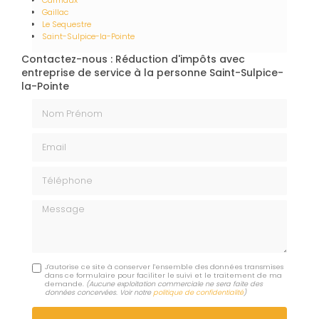
Carmaux
Gaillac
Le Sequestre
Saint-Sulpice-la-Pointe
Contactez-nous : Réduction d'impôts avec
entreprise de service à la personne Saint-Sulpice-
la-Pointe
Nom Prénom
Email
Téléphone
Message
J'autorise ce site à conserver l'ensemble des données transmises
dans ce formulaire pour faciliter le suivi et le traitement de ma
demande.
(Aucune exploitation commerciale ne sera faite des
données concervées. Voir notre
politique de confidentialité
)