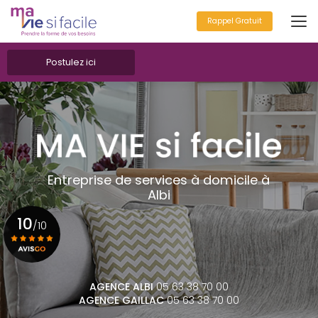
Aller
au
Rappel Gratuit
contenu
principal
Postulez ici
Entreprise de services à domicile à
Albi
10
/10
Voir le certificat
AGENCE ALBI
05 63 38 70 00
AGENCE GAILLAC
05 63 38 70 00