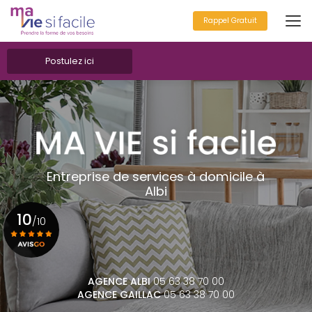
Aller
au
Rappel Gratuit
contenu
principal
Postulez ici
Entreprise de services à domicile à
Albi
10
/10
Voir le certificat
AGENCE ALBI
05 63 38 70 00
AGENCE GAILLAC
05 63 38 70 00