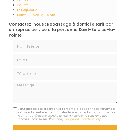
Carmaux
Gaillac
Le Sequestre
Saint-Sulpice-la-Pointe
Contactez-nous : Repassage à domicile tarif par
entreprise service à la personne Saint-Sulpice-la-
Pointe
Nom Prénom
Email
Téléphone
Message
J'autorise ce site à conserver l'ensemble des données transmises
dans ce formulaire pour faciliter le suivi et le traitement de ma
demande.
(Aucune exploitation commerciale ne sera faite des
données concervées. Voir notre
politique de confidentialité
)