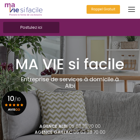
Aller
au
Rappel Gratuit
contenu
principal
Postulez ici
Entreprise de services à domicile à
Albi
10
/10
Voir le certificat
AGENCE ALBI
05 63 38 70 00
AGENCE GAILLAC
05 63 38 70 00