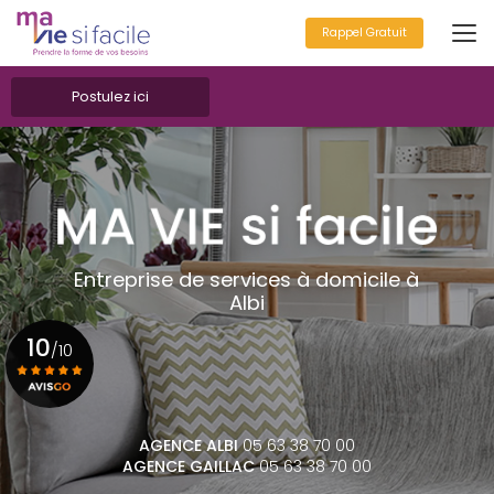
Aller
au
Rappel Gratuit
contenu
principal
Postulez ici
Entreprise de services à domicile à
Albi
10
/10
Voir le certificat
AGENCE ALBI
05 63 38 70 00
AGENCE GAILLAC
05 63 38 70 00